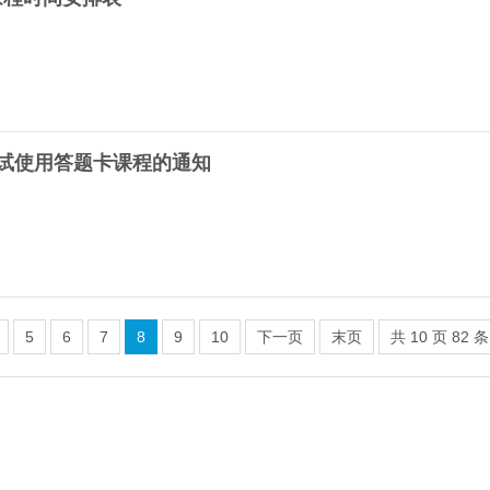
考试使用答题卡课程的通知
5
6
7
8
9
10
下一页
末页
共
10
页
82
条