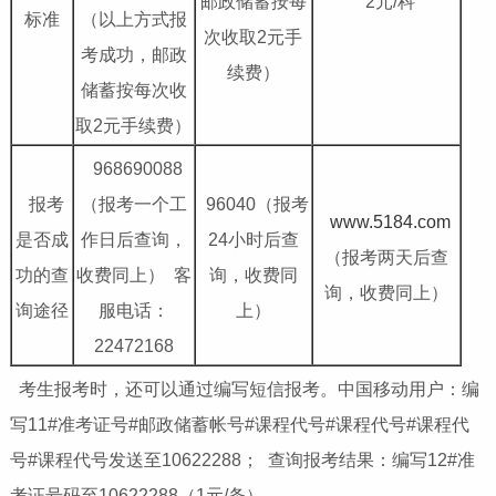
邮政储蓄按每
2元/科
标准
（以上方式报
次收取2元手
考成功，邮政
续费）
储蓄按每次收
取2元手续费）
968690088
报考
（报考一个工
96040（报考
www.5184.com
是否成
作日后查询，
24小时后查
（报考两天后查
功的查
收费同上） 客
询，收费同
询，收费同上）
询途径
服电话：
上）
22472168
考生报考时，还可以通过编写短信报考。中国移动用户：编
写11#准考证号#邮政储蓄帐号#课程代号#课程代号#课程代
号#课程代号发送至10622288； 查询报考结果：编写12#准
考证号码至10622288（1元/条）