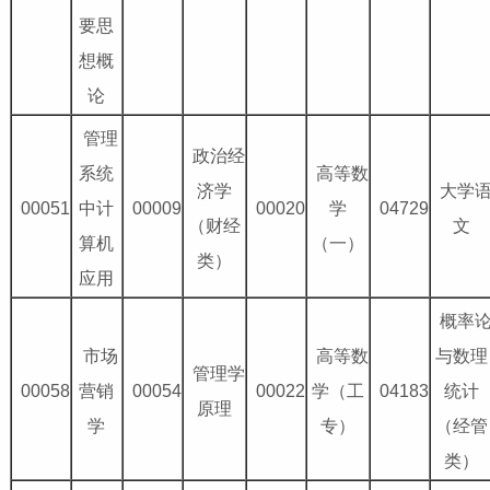
要思
想概
论
管理
政治经
系统
高等数
济学
大学
00051
中计
00009
00020
学
04729
（财经
文
算机
（一）
类）
应用
概率
市场
高等数
与数理
管理学
00058
营销
00054
00022
学（工
04183
统计
原理
学
专）
（经管
类）