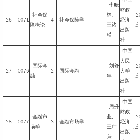
李晓
财政
社会保
林、
2
26
0071
4
社会保障学
经济
障概论
王绪
版
出版
瑾
社
中国
人民
国际金
刘舒
2
27
0076
2
国际金融
大学
融
年
版
出版
社
中国
周升
财政
金融市
业、
2
28
0077
3
金融市场学
经济
场学
王广
版
出版
谦