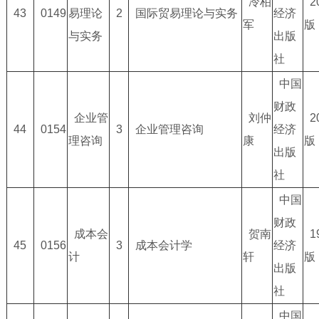
冷柏
2
43
0149
易理论
2
国际贸易理论与实务
经济
军
版
与实务
出版
社
中国
财政
企业管
刘仲
2
44
0154
3
企业管理咨询
经济
理咨询
康
版
出版
社
中国
财政
成本会
贺南
1
45
0156
3
成本会计学
经济
计
轩
版
出版
社
中国