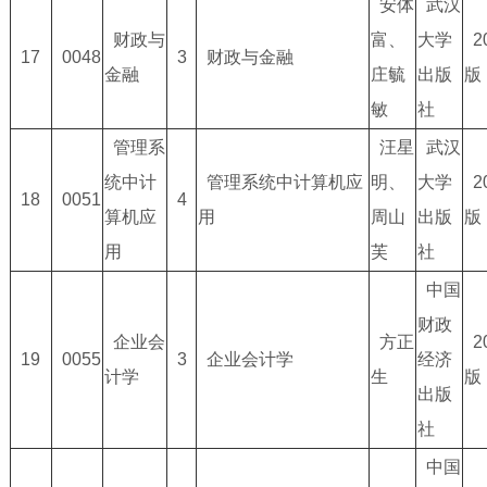
安体
武汉
财政与
富、
大学
2
17
0048
3
财政与金融
金融
庄毓
出版
版
敏
社
管理系
汪星
武汉
统中计
管理系统中计算机应
明、
大学
2
18
0051
4
算机应
用
周山
出版
版
用
芙
社
中国
财政
企业会
方正
2
19
0055
3
企业会计学
经济
计学
生
版
出版
社
中国