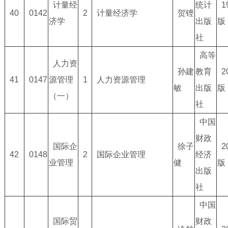
计量经
统计
1
40
0142
2
计量经济学
贺铿
济学
出版
版
社
高等
人力资
孙建
教育
2
41
0147
源管理
1
人力资源管理
敏
出版
版
（一）
社
中国
财政
国际企
徐子
2
42
0148
2
国际企业管理
经济
业管理
健
版
出版
社
中国
国际贸
财政