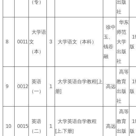
（专）
出版
社
华东
徐中
大学语
师范
玉、
1
8
0011
文
3
大学语文（本科）
大学
钱谷
版
（本）
出版
融
社
高等
英语
大学英语自学教程[上
教育
1
9
0012
1
高远
（一）
册]
出版
版
社
高等
英语
大学英语自学教程
教育
1
10
0015
1
高远
（二）
[上.下册]
出版
版