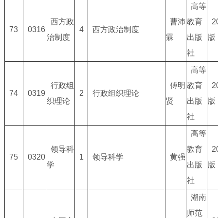
高等
西方政
曹沛
教育
2
73
0316
4
西方政治制度
治制度
霖
出版
版
社
高等
行政组
傅明
教育
2
74
0319
2
行政组织理论
织理论
贤
出版
版
社
高等
领导科
教育
2
75
0320
1
领导科学
黄强
学
出版
版
社
湖南
师范