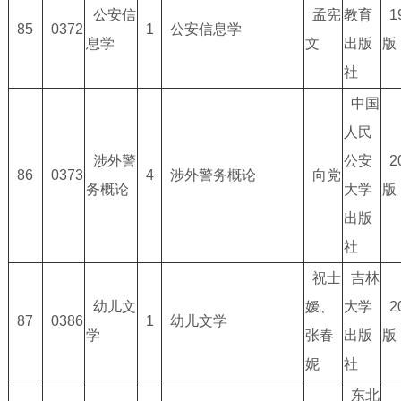
公安信
孟宪
教育
1
85
0372
1
公安信息学
息学
文
出版
版
社
中国
人民
涉外警
公安
2
86
0373
4
涉外警务概论
向党
务概论
大学
版
出版
社
祝士
吉林
幼儿文
嫒、
大学
2
87
0386
1
幼儿文学
学
张春
出版
版
妮
社
东北