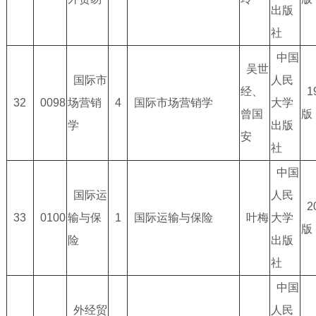
出版
社
中国
吴世
国际市
人民
经、
1
32
0098
场营销
4
国际市场营销学
大学
曾国
版
学
出版
安
社
中国
国际运
人民
2
33
0100
输与保
1
国际运输与保险
叶梅
大学
版
险
出版
社
中国
外经贸
人民