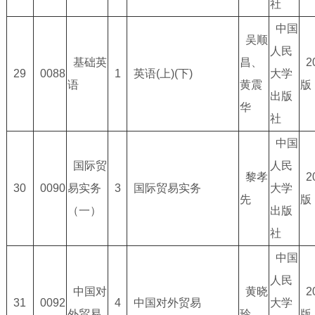
社
中国
吴顺
人民
基础英
昌、
2
29
0088
1
英语(上)(下)
大学
语
黄震
版
出版
华
社
中国
国际贸
人民
黎孝
2
30
0090
易实务
3
国际贸易实务
大学
先
版
（一）
出版
社
中国
人民
中国对
黄晓
2
31
0092
4
中国对外贸易
大学
外贸易
玲
版