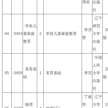
周采
出版
社
辽宁
学前儿
师范
李洪
2
94
0403
童家庭
2
学前儿童家庭教育
大学
曾
版
教育
出版
社
中国
人民
美育基
2
95
0409
1
美育基础
李范
大学
础
版
出版
社
丁俊
辽宁
物理
华、
大学
1