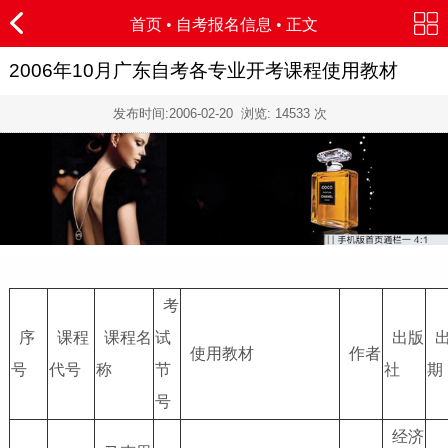
首页
•
自考报名信息
• 正文
2006年10月广东自考各专业开考课程使用教材
发布时间:
2006-02-20
浏览:
14533
次
考
序
课程
课程名
试
出版
使用教材
作者
号
代号
称
节
社
期
号
经济