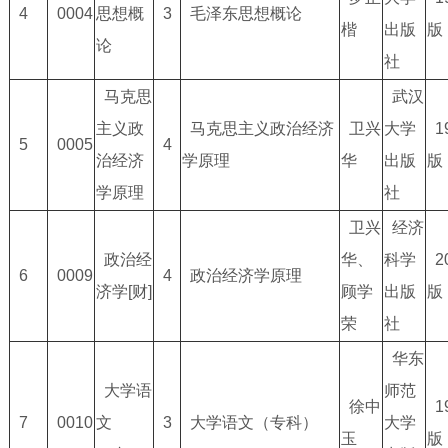
4
0004
思想概
3
毛泽东思想概论
楷
出版
版
论
社
马克思
武汉
主义政
马克思主义政治经济
卫兴
大学
1
5
0005
4
治经济
学原理
华
出版
版
学原理
社
卫兴
经济
政治经
华、
科学
2
6
0009
4
政治经济学原理
济学[财]
顾学
出版
版
荣
社
华东
大学语
师范
徐中
1
7
0010
文
3
大学语文（专科）
大学
玉
版