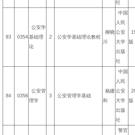
社
中国
人民
公安学
柳晓
公安
1
83
0354
基础理
2
公安学基础理论教程
川
大学
版
论
出版
社
中国
人民
公安管
杨建
公安
2
84
0356
3
公安管理学基础
理学
和
大学
版
出版
社
警官