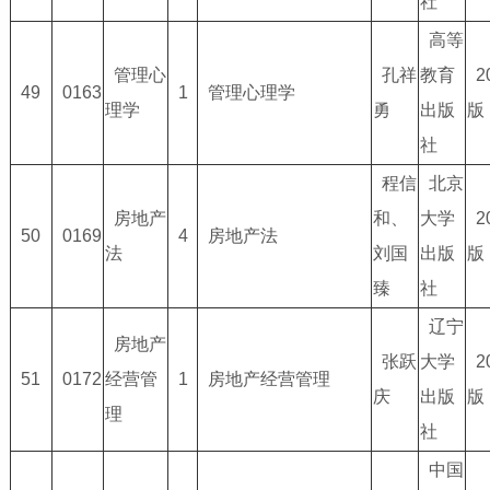
社
高等
管理心
孔祥
教育
2
49
0163
1
管理心理学
理学
勇
出版
版
社
程信
北京
房地产
和、
大学
2
50
0169
4
房地产法
法
刘国
出版
版
臻
社
辽宁
房地产
张跃
大学
2
51
0172
经营管
1
房地产经营管理
庆
出版
版
理
社
中国