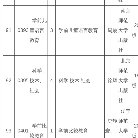
南京
学前儿
师范
2
91
0393
童语言
3
学前儿童语言教育
周兢
大学
版
教育
出版
社
北京
科学、
师范
1
92
0395
技术、
4
科学.技术.社会
徐辉
大学
版
社会
出版
社
辽宁
史静
师范
学前比
2
93
0401
1
学前比较教育
寰、
大学
较教育
版