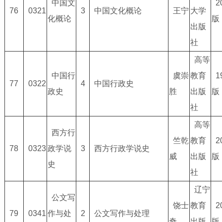
中国文
2
76
0321
3
中国文化概论
王宁
大学
化概论
版
出版
社
高等
中国行
虞崇
教育
1
77
0322
4
中国行政史
政史
胜
出版
版
社
高等
西方行
竺乾
教育
2
78
0323
政学说
3
西方行政学说史
威
出版
版
史
社
辽宁
公文写
饶士
教育
2
79
0341
作与处
2
公文写作与处理
奇
出版
版