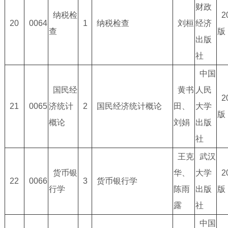
财政
纳税检
2
20
0064
1
纳税检查
刘桓
经济
查
版
出版
社
中国
国民经
黄书
人民
2
21
0065
济统计
2
国民经济统计概论
田、
大学
版
概论
刘娟
出版
社
王克
武汉
货币银
华、
大学
2
22
0066
3
货币银行学
行学
陈雨
出版
版
露
社
中国