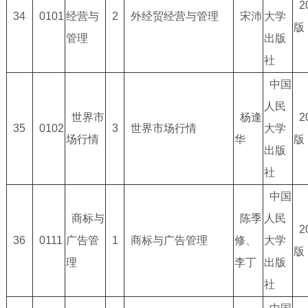
2
34
0101
经营与
2
外经贸经营与管理
宋沛
大学
版
管理
出版
社
中国
人民
世界市
杨逢
2
35
0102
3
世界市场行情
大学
场行情
华
版
出版
社
中国
商标与
陈季
人民
2
36
0111
广告管
1
商标与广告管理
修、
大学
版
理
李丁
出版
社