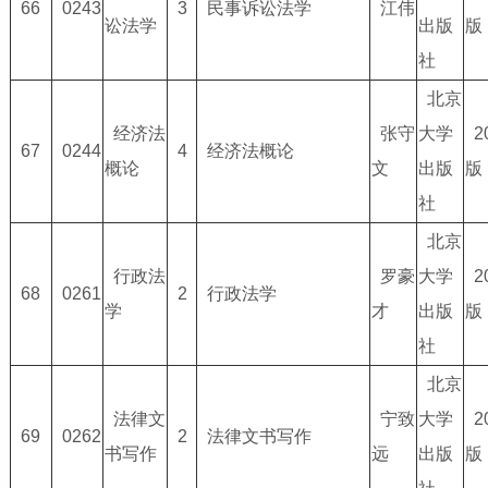
66
0243
3
民事诉讼法学
江伟
讼法学
出版
版
社
北京
经济法
张守
大学
2
67
0244
4
经济法概论
概论
文
出版
版
社
北京
行政法
罗豪
大学
2
68
0261
2
行政法学
学
才
出版
版
社
北京
法律文
宁致
大学
2
69
0262
2
法律文书写作
书写作
远
出版
版