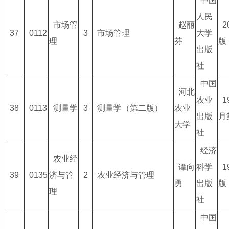
中国
人民
市场管
赵丽
2
37
0112
3
市场管理
大学
理
芬
版
出版
社
中国
河北
农业
1
38
0113
测量学
3
测量学（第二版）
农业
出版
月
大学
社
经济
农业经
谭向
科学
1
39
0135
济与管
2
农业经济与管理
勇
出版
版
理
社
中国