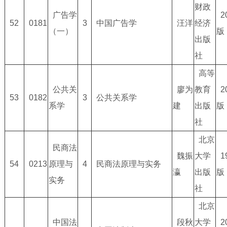
财政
广告学
2
52
0181
3
中国广告学
汪洋
经济
（一）
版
出版
社
高等
公共关
廖为
教育
2
53
0182
3
公共关系学
系学
建
出版
版
社
北京
民商法
魏振
大学
1
54
0213
原理与
4
民商法原理与实务
瀛
出版
版
实务
社
北京
中国法
段秋
大学
2