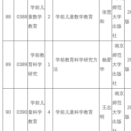
学前儿
师范
张慧
2
88
0388
童数学
2
学前儿童数学教育
大学
和
版
教育
出版
社
南京
学前教
师范
学前教育科学研究方
杨爱
2
89
0389
育科学
1
大学
法
华
版
研究
出版
社
南京
学前儿
师范
王志
2
90
0390
童科学
4
学前儿童科学教育
大学
明
版
教育
出版
社