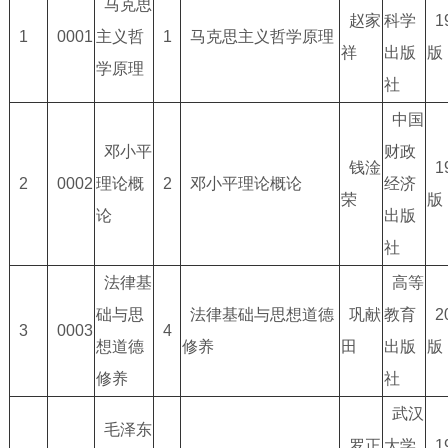
马克思
赵家
科学
1
1
0001
主义哲
1
马克思主义哲学原理
祥
出版
版
学原理
社
中国
邓小平
财政
钱淦
1
2
0002
理论概
2
邓小平理论概论
经济
荣
版
论
出版
社
法律基
高等
础与思
法律基础与思想道德
巩献
教育
2
3
0003
4
想道德
修养
田
出版
版
修养
社
武汉
毛泽东
罗正
大学
1