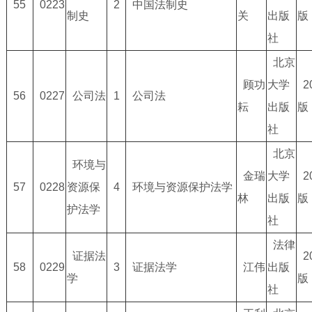
55
0223
2
中国法制史
制史
关
出版
版
社
北京
顾功
大学
2
56
0227
公司法
1
公司法
耘
出版
版
社
北京
环境与
金瑞
大学
2
57
0228
资源保
4
环境与资源保护法学
林
出版
版
护法学
社
法律
证据法
2
58
0229
3
证据法学
江伟
出版
学
版
社