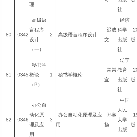
理
社
高级语
经济
言程序
迟成
科学
2
80
0342
2
高级语言程序设计
设计
文
出版
版
（一）
社
辽宁
秘书学
常崇
教育
2
81
0345
概论
1
秘书学概论
宜
出版
版
（B）
社
中国
办公自
人民
动化原
办公自动化原理及应
孙淑
1
82
0346
3
大学
理及应
用
扬
版
出版
用