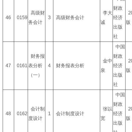
财政
高级财
李大
2
46
0159
3
高级财务会计
经济
务会计
诚
版
出版
社
中国
财务报
财政
金中
2
47
0161
表分析
4
财务报表分析
经济
泉
版
（一）
出版
社
中国
财政
会计制
张以
2
48
0162
1
会计制度设计
经济
度设计
宽
版
出版