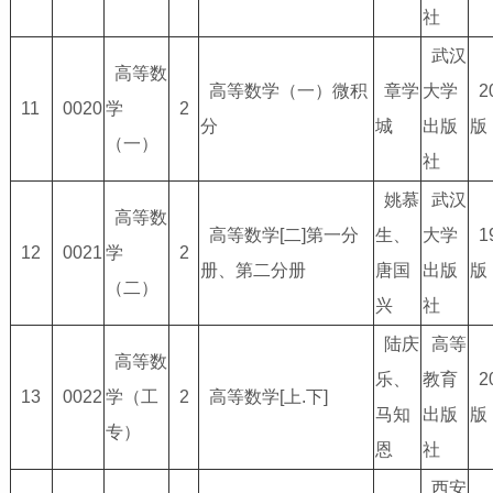
社
武汉
高等数
高等数学（一）微积
章学
大学
2
11
0020
学
2
分
城
出版
版
（一）
社
姚慕
武汉
高等数
高等数学[二]第一分
生、
大学
1
12
0021
学
2
册、第二分册
唐国
出版
版
（二）
兴
社
陆庆
高等
高等数
乐、
教育
2
13
0022
学（工
2
高等数学[上.下]
马知
出版
版
专）
恩
社
西安