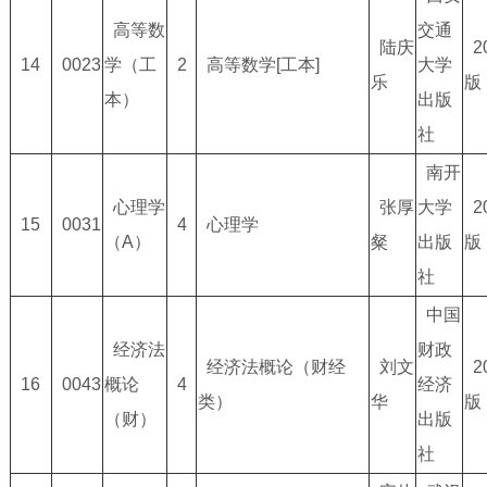
高等数
交通
陆庆
2
14
0023
学（工
2
高等数学[工本]
大学
乐
版
本）
出版
社
南开
心理学
张厚
大学
2
15
0031
4
心理学
（A）
粲
出版
版
社
中国
经济法
财政
经济法概论（财经
刘文
2
16
0043
概论
4
经济
类）
华
版
（财）
出版
社