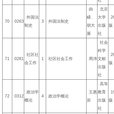
社
由
北京
外国法
嵘、
大学
2
70
0263
3
外国法制史
制史
胡大
出版
版
展
社
社会
科学
社区社
2
71
0281
1
社区社会工作
周沛
文献
会工作
版
出版
社
高等
政治学
王惠
教育
1
72
0312
4
政治学概论
概论
岩
出版
版
社