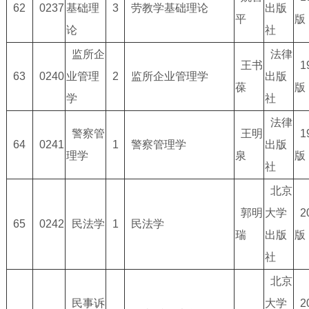
62
0237
基础理
3
劳教学基础理论
出版
平
版
论
社
监所企
法律
王书
1
63
0240
业管理
2
监所企业管理学
出版
葆
版
学
社
法律
警察管
王明
1
64
0241
1
警察管理学
出版
理学
泉
版
社
北京
郭明
大学
2
65
0242
民法学
1
民法学
瑞
出版
版
社
北京
民事诉
大学
2