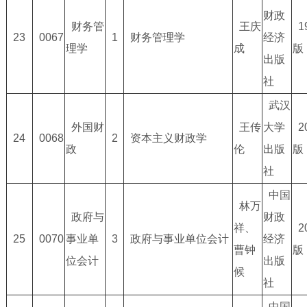
财政
财务管
王庆
1
23
0067
1
财务管理学
经济
理学
成
版
出版
社
武汉
外国财
王传
大学
2
24
0068
2
资本主义财政学
政
伦
出版
版
社
中国
林万
政府与
财政
祥、
2
25
0070
事业单
3
政府与事业单位会计
经济
曹钟
版
位会计
出版
候
社
中国