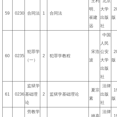
王利
北京
明、
大学
2
59
0230
合同法
1
合同法
崔建
出版
版
远
社
中国
人民
犯罪学
宋浩
公安
2
60
0235
2
犯罪学教程
（一）
波
大学
版
出版
社
监狱学
法律
夏宗
1
61
0236
基础理
2
监狱学基础理论
出版
素
版
论
社
劳教学
法律
姚喜
1