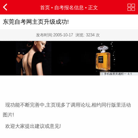
首页
•
自考报名信息
• 正文
东莞自考网主页升级成功!
发布时间:
2005-10-17
浏览:
3234
次
现功能不断完善中,主页现多了调用论坛,相约同行版里活动
图片!
欢迎大家提出建议或意见!