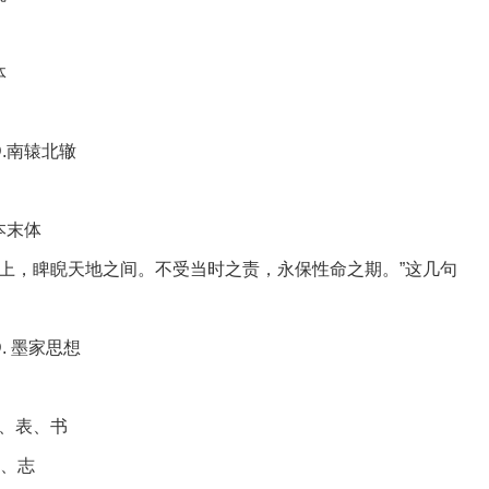
体
D.南辕北辙
事本末体
之上，睥睨天地之间。不受当时之责，永保性命之期。”这几句
D. 墨家思想
传、表、书
表、志