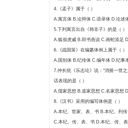
4.《孟子》属于（ ）
A.寓言体 B.论辩体 C.语录体 D.论述
5.下列寓言出自《韩非子》的是（ ）
A.狐假虎威 B.郢书燕说 C.画蛇添足 
6.《战国策》在编纂体例上属于（ ）
A.国别体 B.纪传体 C.编年体 D.纪
7.仲长统《乐志论》说：“消摇一世
话表现的是（ ）
A.儒家思想 B.道家思想 C.名家思想 
8.《汉书》采用的编写体例是（ ）
A.本纪、世家、表、书 B.本纪、列
C.本纪、传、表、书 D.本纪、传、