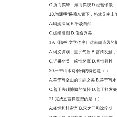
C.质而实绮，癯而实腴 D.经营惨谈
18.陶渊明“采菊东篱下，悠然见南山
A.幽婉深沉 B.平淡自然
C.缠绵悱恻 D.俊逸秀美
19.《隋书·文学传序》对南朝诗风的
A.词义贞刚，重乎气质 B.宫商发越
C.词采华美，缘情绮靡 D.音情顿挫
20.王维山水诗创作的特色是（ ）
A.善于写空山的宁静之美 B.善于写
C.善于表现慷慨的情怀 D.善于抒发
21.完成五言律定型的是（ ）
A.杨炯和杜审言 B.宋之问和沈佺期