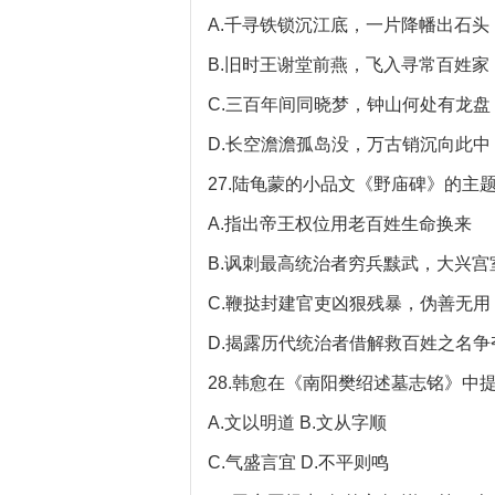
A.千寻铁锁沉江底，一片降幡出石头
B.旧时王谢堂前燕，飞入寻常百姓家
C.三百年间同晓梦，钟山何处有龙盘
D.长空澹澹孤岛没，万古销沉向此中
27.陆龟蒙的小品文《野庙碑》的主题
A.指出帝王权位用老百姓生命换来
B.讽刺最高统治者穷兵黩武，大兴宫
C.鞭挞封建官吏凶狠残暴，伪善无用
D.揭露历代统治者借解救百姓之名争夺帝
28.韩愈在《南阳樊绍述墓志铭》中
A.文以明道 B.文从字顺
C.气盛言宜 D.不平则鸣