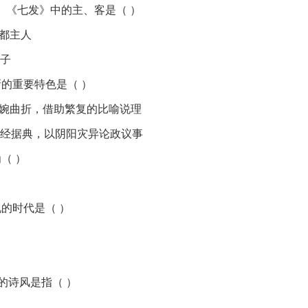
。《七发》中的主、客是（ ）
东都主人
太子
新的重要特色是（ ）
.委婉曲折，借助繁复的比喻说理
.引经据典，以阴阳灾异论政议事
（ ）
现的时代是（ ）
”的诗风是指（ ）