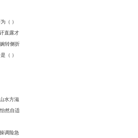
为（ ）
，讦直露才
，婉转侧折
是（ ）
，山水方滋
，怡然自适
，操调险急