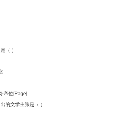
是（ ）
室
位[Page]
提出的文学主张是（ ）