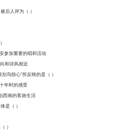
，被后人评为（ ）
 ）
长安参加重要的唱和活动
倾向和诗风相近
恨别鸟惊心”所反映的是（ ）
安十年时的感受
漂泊西南的客旅生活
体是（ ）
（ ）