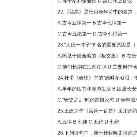
C.陈子昂和张若虚 D.魏征和上官仪
22.《登高》是杜甫晚年诗中的名篇
A.古今五律第一 B.古今七律第一
C.古今五绝第一 D.古今七绝第一
23.“大历十才子”齐名的重要原因是（
A.同见于姚合编的《极玄集》 B.在
C.他们长期在江南任职 D.主要创作
24.杜甫《春望》中的“感时花溅泪，
A.早年的读书和漫游生活 B.困居长
C.“安史之乱”时的国恨家愁 D.晚年
25.王建所作《宫词一百首》采用的诗
A.五律 B.七律 C.五绝 D.七绝
26.下列诗句中，属于杜牧咏史诗的是