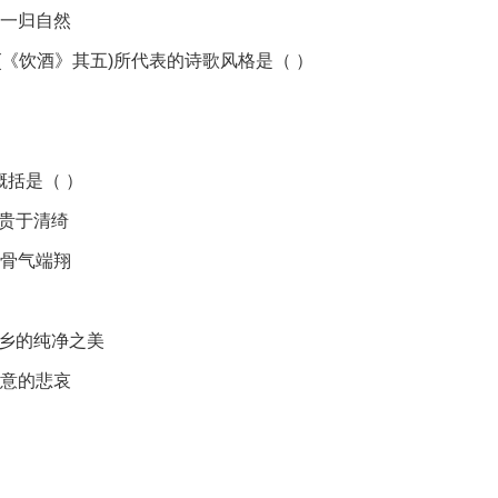
，一归自然
”(《饮酒》其五)所代表的诗歌风格是（ ）
概括是（ ）
，贵于清绮
，骨气端翔
水乡的纯净之美
失意的悲哀