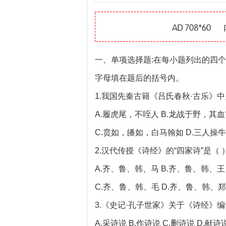
一、单项选择题:在每小题列出的四
字母填在题后的括号内。
1.我国先秦古籍《吕氏春秋·古乐》
A.履虎尾，不咥人 B.龙战于野，其
C.贲如，皤如，白马翰如 D.三人操
2.汉代传授《诗经》的“四家诗”是（ 
A.齐、鲁、韩、马 B.齐、鲁、韩、王
C.齐、鲁、韩、毛 D.齐、鲁、韩、郑
3.《史记·孔子世家》关于《诗经》
A.采诗说 B.作诗说 C.删诗说 D.献诗