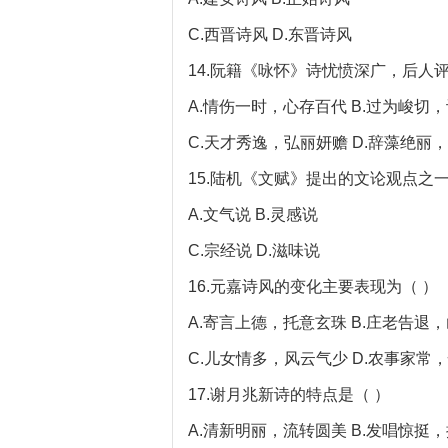
C.西晋诗风 D.东晋诗风
14.阮籍《咏怀》诗忧愤深广，后人评
A.情伤一时，心存百代 B.过为峻切
C.天才秀逸，弘丽妍赡 D.辞藻绝丽
15.陆机《文赋》提出的文论观点之一
A.文气说 B.灵感说
C.宗经说 D.滋味说
16.元嘉诗风的变化主要表现为（ ）
A.寄言上德，托意玄珠 B.庄老告退
C.儿女情多，风云气少 D.农事家常
17.谢月兆新诗的特点是（ ）
A.清新明丽，流转圆美 B.发唱惊挺