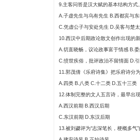
9.主客问答是汉大赋的基本结构方式
A.子虚先生与乌有先生 B.西都宾与
C.凭虚公子与安处先生 D.吴客与楚
10.西汉中后期政论散文创作出现的
A.切直晓畅，议论政事富于情感 B
C.愤世疾俗，批评政治不留情面 D
11.郭茂倩《乐府诗集》把乐府诗分为
A.四类 B.八类 C.十二类 D.五十三类
12.体制完整的文人五言诗，最早出
A.西汉前期 B.西汉后期
C.东汉前期 D.东汉后期
13.被刘勰评为“志深笔长，梗概多气
A.建安诗风 B.正始诗风