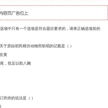
个选项中只有一个选项是符合题目要求的，请将正确选项前的
中关于原始初民模仿动物而歌唱的记载是（ ）
血玄黄
牛尾，投足以歌八阙
）
编订所持的说法是（ ）
说