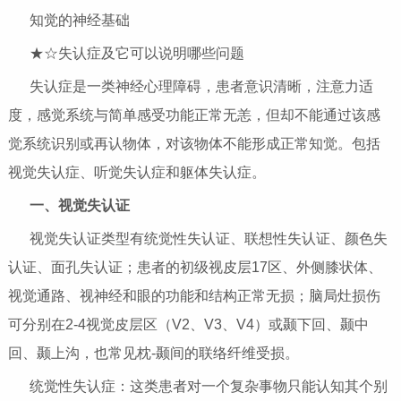
知觉的神经基础
★☆失认症及它可以说明哪些问题
失认症是一类神经心理障碍，患者意识清晰，注意力适
度，感觉系统与简单感受功能正常无恙，但却不能通过该感
觉系统识别或再认物体，对该物体不能形成正常知觉。包括
视觉失认症、听觉失认症和躯体失认症。
一、视觉失认证
视觉失认证类型有统觉性失认证、联想性失认证、颜色失
认证、面孔失认证；患者的初级视皮层17区、外侧膝状体、
视觉通路、视神经和眼的功能和结构正常无损；脑局灶损伤
可分别在2-4视觉皮层区（V2、V3、V4）或颞下回、颞中
回、颞上沟，也常见枕-颞间的联络纤维受损。
统觉性失认症：这类患者对一个复杂事物只能认知其个别