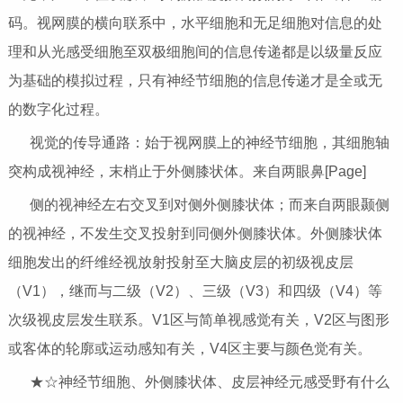
码。视网膜的横向联系中，水平细胞和无足细胞对信息的处
理和从光感受细胞至双极细胞间的信息传递都是以级量反应
为基础的模拟过程，只有神经节细胞的信息传递才是全或无
的数字化过程。
视觉的传导通路：始于视网膜上的神经节细胞，其细胞轴
突构成视神经，末梢止于外侧膝状体。来自两眼鼻[Page]
侧的视神经左右交叉到对侧外侧膝状体；而来自两眼颞侧
的视神经，不发生交叉投射到同侧外侧膝状体。外侧膝状体
细胞发出的纤维经视放射投射至大脑皮层的初级视皮层
（V1），继而与二级（V2）、三级（V3）和四级（V4）等
次级视皮层发生联系。V1区与简单视感觉有关，V2区与图形
或客体的轮廓或运动感知有关，V4区主要与颜色觉有关。
★☆神经节细胞、外侧膝状体、皮层神经元感受野有什么