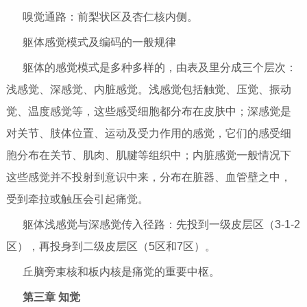
嗅觉通路：前梨状区及杏仁核内侧。
躯体感觉模式及编码的一般规律
躯体的感觉模式是多种多样的，由表及里分成三个层次：
浅感觉、深感觉、内脏感觉。浅感觉包括触觉、压觉、振动
觉、温度感觉等，这些感受细胞都分布在皮肤中；深感觉是
对关节、肢体位置、运动及受力作用的感觉，它们的感受细
胞分布在关节、肌肉、肌腱等组织中；内脏感觉一般情况下
这些感觉并不投射到意识中来，分布在脏器、血管壁之中，
受到牵拉或触压会引起痛觉。
躯体浅感觉与深感觉传入径路：先投到一级皮层区（3-1-2
区），再投身到二级皮层区（5区和7区）。
丘脑旁束核和板内核是痛觉的重要中枢。
第三章 知觉