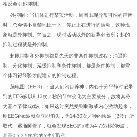
相反会引起抑制。
外抑制：当机体进行某项活动，周围出现异常可怕的声音
时，总会情不自禁地怔一下，停止正在进行的活动，这种现
象就是外抑制。简言之，现时活动以外的新异刺激所引起的
抑制过程就是外抑制。
超限抑制和外抑制都是先天的非条件抑制过程；消退抑
制、分化抑制、延缓抑制和条件抑制，都是条件抑制，都需
个体习得经验才能建立的抑制过程。
脑电图（EEG）：当人们闭目养神，内心十分平静时记录
到的EEG多以8-13次／秒的节律变化为主要成分，故将其称
为基本节律或α波；如果这时突然受到刺激或内心激动起来，
则EEG的α波就会立即消失，为14-30次／秒的快波（β波）所
取代；逐渐睡着了，就会发现EEG的α波为4-7次/秒的θ波，
甚至0.5-3.5次/秒的δ波所取代。