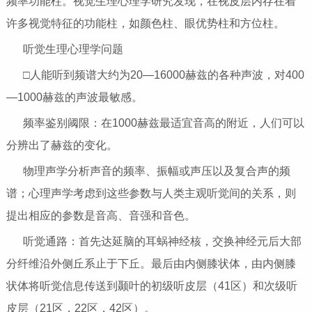
频率功能柱。视觉生理心理学研究发现，在视皮层内存在着
许多视觉特征的功能柱，如颜色柱、眼优势柱和方位柱。
听觉生理心理学问题
□人能听到频谱大约为20—16000赫兹的各种声波，对400
—1000赫兹的声波最敏感。
频率鉴别阈限：在1000赫兹最适宜音高的附近，人们可以
分辨出了赫兹的变化。
物理声学分析声音的频率、振幅或声压以及复合声的频
谱；心理声学考虑到这些参数与人类主观听觉间的关系，则
提出相应的参数是音高、音强和音色。
听觉通路：首先达延脑的耳蜗神经核，交换神经元后大部
分纤维沿外侧丘系止于下丘。最后由内侧膝状体，由内侧膝
状体将听觉信息传送到颞叶的初级听皮层（41区）和次级听
皮层（21区，22区，42区）。