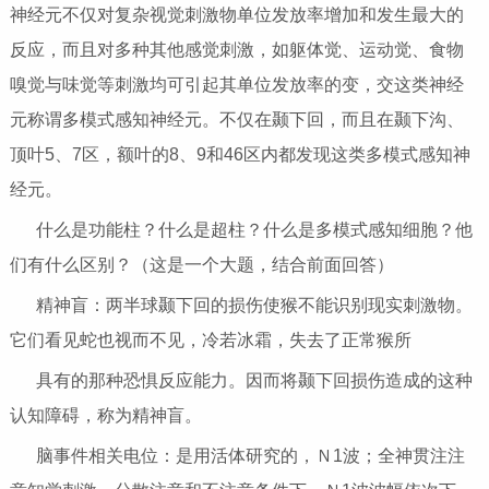
神经元不仅对复杂视觉刺激物单位发放率增加和发生最大的
反应，而且对多种其他感觉刺激，如躯体觉、运动觉、食物
嗅觉与味觉等刺激均可引起其单位发放率的变，交这类神经
元称谓多模式感知神经元。不仅在颞下回，而且在颞下沟、
顶叶5、7区，额叶的8、9和46区内都发现这类多模式感知神
经元。
什么是功能柱？什么是超柱？什么是多模式感知细胞？他
们有什么区别？（这是一个大题，结合前面回答）
精神盲：两半球颞下回的损伤使猴不能识别现实刺激物。
它们看见蛇也视而不见，冷若冰霜，失去了正常猴所
具有的那种恐惧反应能力。因而将颞下回损伤造成的这种
认知障碍，称为精神盲。
脑事件相关电位：是用活体研究的，Ｎ1波；全神贯注注