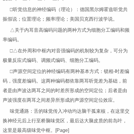
□听觉信息的神经编码（理论）：德国黑尔姆霍兹听觉共
振假说；位置理论；频率理论；美国贝克西行波学说。
△关于内耳音高编码问题的两种方式为细胞分工编码和频
率编码。
□△在外周和中枢内对音强编码的机制较为复杂，可分为
极量反应式编码、调频式编码、细胞分工编码。
□声源空间定位的神经编码有两种基本方式：锁相-时差编
码，强度差编码。这两种编码都依靠两耳听觉差为基础，前
者是由声波达两耳之间的时差所形成的空间定位；后者是由
声波强度在两耳之间差异所形成的声源空间定位效应。
味觉通路：舌的味觉传入冲动均达脑干孤束核，在这里交
换神经元后上行至桥脑味觉区，最后达大脑皮质的前岛叶，
这里是最高级味觉中枢。[Page]