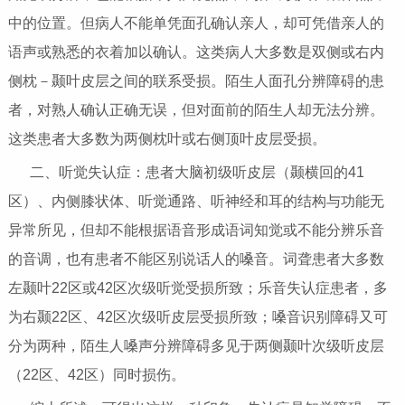
中的位置。但病人不能单凭面孔确认亲人，却可凭借亲人的
语声或熟悉的衣着加以确认。这类病人大多数是双侧或右内
侧枕－颞叶皮层之间的联系受损。陌生人面孔分辨障碍的患
者，对熟人确认正确无误，但对面前的陌生人却无法分辨。
这类患者大多数为两侧枕叶或右侧顶叶皮层受损。
二、听觉失认症：患者大脑初级听皮层（颞横回的41
区）、内侧膝状体、听觉通路、听神经和耳的结构与功能无
异常所见，但却不能根据语音形成语词知觉或不能分辨乐音
的音调，也有患者不能区别说话人的嗓音。词聋患者大多数
左颞叶22区或42区次级听觉受损所致；乐音失认症患者，多
为右颞22区、42区次级听皮层受损所致；嗓音识别障碍又可
分为两种，陌生人嗓声分辨障碍多见于两侧颞叶次级听皮层
（22区、42区）同时损伤。