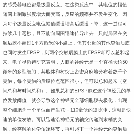
的感受器电位都是级量反应。在这类反应中，其电位的幅值
随阈上刺激强度增大而变高，反应的频率并不发生变化，因
为每个级量反应电位幅值缓慢增高后缓慢下降，这一过程可
持续几十毫秒，且不能向周围迅速传导出去，只能局限在突
触后膜不超过1平方微米的小点上，但其邻近的其他突触后膜
也同时发生EPSP，则两个突触后膜上的EPSP却可以总和起
来。电子显微镜研究表明，人脑的神经元是一个直径大约50
微米的多型细胞，其胞体和树突上密密麻麻地分布着数千个
突触，每个突触的后膜位点范围很小，但可以总和起来（空
间总和与时间总和）。如果总和的EPSP超过这个神经元的单
位发放阈值，就会导致这个神经元全部细胞膜去极化，出现
整个细胞为一个单位而产生70－110毫伏的短脉冲，这就是快
速的单位发放。可以迅速沿神经元的轴突传递到末梢的突
触，经突触的化学传递环节，再引起下一个神经元的突触后