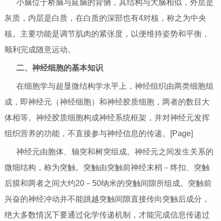
小脑位于桥脑与延脑的背侧，其结构与大脑相似，外层是
灰质，内层是白质，在白质的深部也有4对核，称之为中央
核。主要功能是调节肌肉的紧张度，以便维持姿势和平衡，
顺利完成随意运动。
二、神经细胞的基本知识
在细胞学与超显微结构学水平上，神经组织由两类细胞组
成，即神经元（神经细胞）和神经胶质细胞，两者的数目大
体相等。神经胶质细胞构成神经系统框架，并对神经元发挥
组织营养的功能，不直接参与神经信息的传递。[Page]
神经元由胞体、轴突和树突组成。神经元之间发生关系的
微细结构，称为突触。突触由突触前神经末梢－终扣、突触
后膜和两者之间大约20－50纳米的突触间隙所组成。突触前
兴奋的神经冲动并不能跳越突触间隙直接传向突触后成分，
绝大多数情况下要通过化学传递机制，才能完成信息传递过