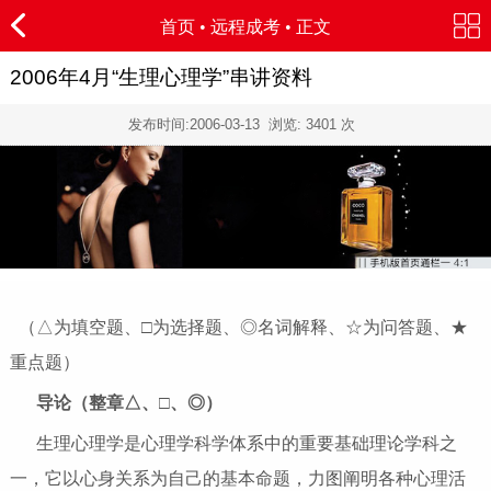
首页
•
远程成考
• 正文
2006年4月“生理心理学”串讲资料
发布时间:
2006-03-13
浏览:
3401
次
（△为填空题、□为选择题、◎名词解释、☆为问答题、★
重点题）
导论（整章△、□、◎）
生理心理学是心理学科学体系中的重要基础理论学科之
一，它以心身关系为自己的基本命题，力图阐明各种心理活