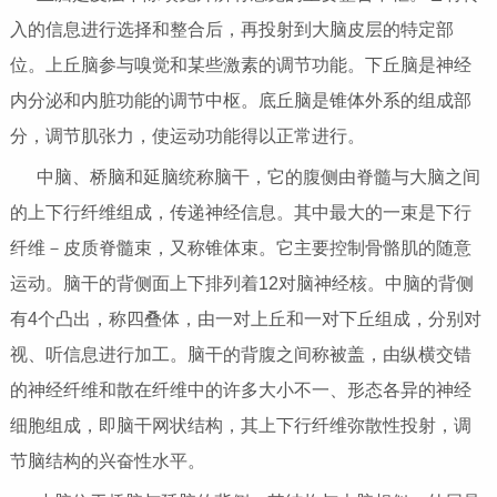
入的信息进行选择和整合后，再投射到大脑皮层的特定部
位。上丘脑参与嗅觉和某些激素的调节功能。下丘脑是神经
内分泌和内脏功能的调节中枢。底丘脑是锥体外系的组成部
分，调节肌张力，使运动功能得以正常进行。
中脑、桥脑和延脑统称脑干，它的腹侧由脊髓与大脑之间
的上下行纤维组成，传递神经信息。其中最大的一束是下行
纤维－皮质脊髓束，又称锥体束。它主要控制骨骼肌的随意
运动。脑干的背侧面上下排列着12对脑神经核。中脑的背侧
有4个凸出，称四叠体，由一对上丘和一对下丘组成，分别对
视、听信息进行加工。脑干的背腹之间称被盖，由纵横交错
的神经纤维和散在纤维中的许多大小不一、形态各异的神经
细胞组成，即脑干网状结构，其上下行纤维弥散性投射，调
节脑结构的兴奋性水平。