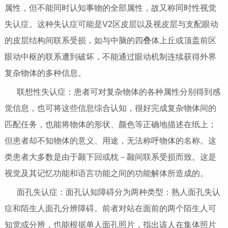
属性，但不能同时认知事物的全部属性，故又称同时性视觉
失认症。这种失认症可能是V2区皮层以及视皮层与支配眼动
的皮层结构间联系受损，如与中脑的四叠体上丘或顶盖前区
眼动中枢的联系遭到破坏，不能通过眼动机制连续获得外界
复杂物体的多种信息。
联想性失认症：患者可对复杂物体的各种属性分别得到感
觉信息，也可将这些信息综合认知，很好完成复杂物体间的
匹配任务，也能将物体的形状、颜色等正确地描述在纸上；
但患者却不知物体的意义、用途，无法称呼物体的名称。这
类患者大多数是由于颞下回或枕－颞间联系受损而致。这是
视觉及其记忆功能和语言功能之间的功能解体所造成的。
面孔失认症：面孔认知障碍分为两种类型：熟人面孔失认
症和陌生人面孔分辨障碍。前者对站在面前的两个陌生人可
知觉或分辨，也能根据单人面孔照片，指出该人在集体照片